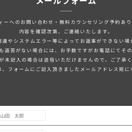
メールフォーム
ティーへの
お問い合わせ・
無料カウンセリング予約
あり
内容を確認次第、
ご連絡いたします。
相違や
システムエラー等によって
お返事ができない
場
も
返答がない場合には、
お手数ですがお電話にて
そ
が未記入の場合は
送信いただけませんので、
ご了承
は、
フォームにご記入頂きました
メールアドレス宛に