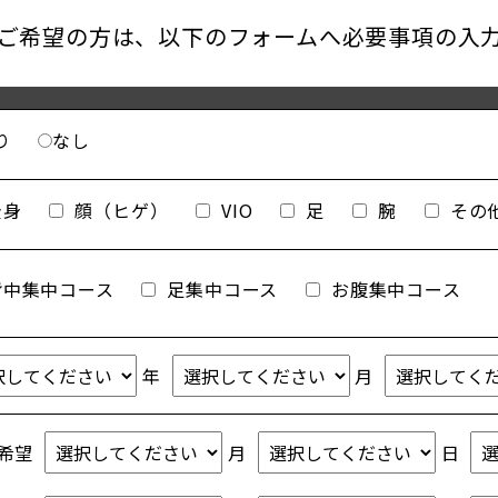
ご希望の方は、
以下のフォームへ必要事項の入
り
なし
全身
顔（ヒゲ）
VIO
足
腕
その
背中集中コース
足集中コース
お腹集中コース
年
月
希望
月
日